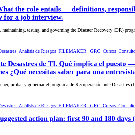
at the role entails — definitions, respons
for a job interview.
g, maintaining, testing, and governing the Disaster Recovery (DR) pro
 Desastres de TI. Qué implica el puesto — 
s ¿Qué necesitas saber para una entrevist
tener, probar y gobernar el programa de Recuperación ante Desastres (
gested action plan: first 90 and 180 days 