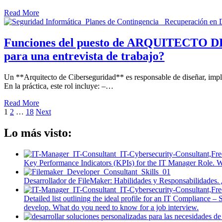
Read More
Funciones del puesto de ARQUITECTO DE 
para una entrevista de trabajo?
Un **Arquitecto de Ciberseguridad** es responsable de diseñar, imple
En la práctica, este rol incluye: –…
Read More
Posts
1
2
…
18
Next
pagination
Lo más visto:
Key Performance Indicators (KPIs) for the IT Manager Role. Wh
Desarrollador de FileMaker: Habilidades y Responsabilidades. 
Detailed list outlining the ideal profile for an IT Compliance 
develop. What do you need to know for a job interview.