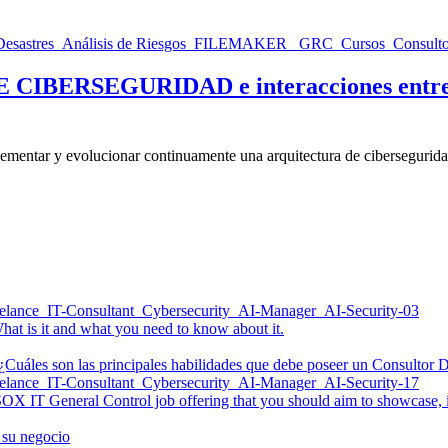
CIBERSEGURIDAD e interacciones entre di
mentar y evolucionar continuamente una arquitectura de ciberseguridad 
at is it and what you need to know about it.
¿Cuáles son las principales habilidades que debe poseer un Consultor 
– SOX IT General Control job offering that you should aim to showcase,