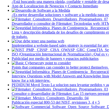
¿Está buscando una manera rápida, confiable y rentable de desa
App de Localizacion de Negocios y Contacto Inmediato
¿Es mejor desarrollar soluciones y software a la medida para 
Desarrollador o consultor de Filemaker: Tecnologías web: H
Lista y descripción detallada de los desafíos de cumplimiento
de trabajo.
Implementing a website-based sales strategy is essential for any 
ISO (Organización Internacional de Normalización) ¿Qué es y q
Publicidad por medio de banners y espacios publicitarios
Points that companies can consider to better protect themselves 
Interview Questions with Model Answers and Knowledge Insigh
know for a job interview.
PEDIDUM Movil Texto La solucion para levantar pedidos y agil
Consultor o desarrollador de Filemaker. Las 15 mejores pregunta
Publicación especial 800-53 del NIST, revisiones 3, 4 y 5