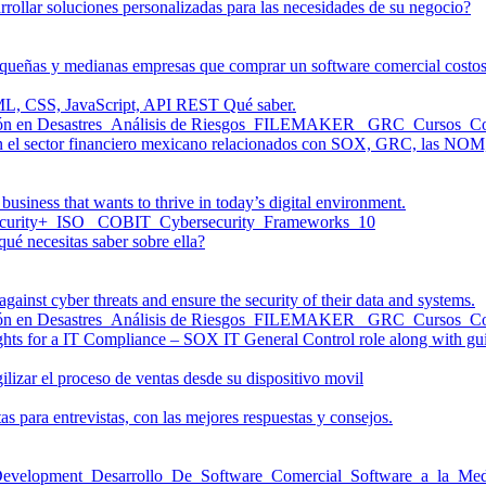
rrollar soluciones personalizadas para las necesidades de su negocio?
pequeñas y medianas empresas que comprar un software comercial costo
TML, CSS, JavaScript, API REST Qué saber.
 en el sector financiero mexicano relacionados con SOX, GRC, las NOM, 
business that wants to thrive in today’s digital environment.
ué necesitas saber sobre ella?
against cyber threats and ensure the security of their data and systems.
ts for a IT Compliance – SOX IT General Control role along with gui
izar el proceso de ventas desde su dispositivo movil
s para entrevistas, con las mejores respuestas y consejos.