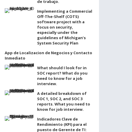
de trabajo.
Implementing a Commercial
Off-The-Shelf (COTS)
software project with a
focus on security,
especially under the
guidelines of Michigan’s
System Security Plan
App de Localizacion de Negocios y Contacto
Inmediato
What should I look for in
SOC report? What do you
need to know for a job
interview.
A detailed breakdown of
SOC 1, SOC 2, and SOC 3
reports. What you need to
know for job interview.
Indicadores Clave de
Rendimiento (KPI) para el
puesto de Gerente de TI: