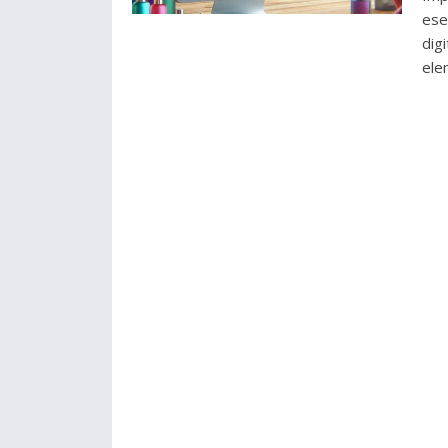
ese
dig
ele