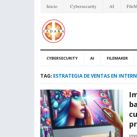
Inicio
Cybersecurity
AI
File
CYBERSECURITY
AI
FILEMAKER
TAG:
ESTRATEGIA DE VENTAS EN INTER
Im
ba
cu
pr
Imp