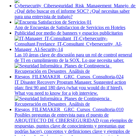
¿Qué debo buscar en el informe SOC? ¿Qué necesitas saber
para una entrevista de trabajo?
App de Encuestas de Satisfaccion de Servicios en Hoteles
Publicidad por medio de banners y espacios publicitarios
Las 10 áreas clave de discusión para un rol de control general
de TI en cumplimiento de la SOX. Lo que necesita saber.
IT Disaster Recovery Program Manager. Suggested action
plan: first 90 and 180 days (what you would do if hired).
What you need to know for a job interview.
Posibles preguntas de entrevista para el puesto de
ARQUITECTO DE CIBERSEGURIDAD (con ejemplos de
respuestas, puntos clave de conocimiento y preguntas que
podrías hacer), conceptos y definiciones clave y ejemplos de