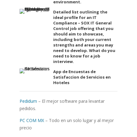
environment.
Detailed list outlining the
ideal profile for an IT
Compliance – SOX IT General
Control job offering that you
should aim to showcase,
including both your current
strengths and areas you may
need to develop. What do you
need to know for a job
interview.
App de Encuestas de
Satisfaccion de Servicios en
Hoteles
Pedidum
– El mejor software para levantar
pedidos.
PC COM MX
– Todo en un solo lugar y al mejor
precio